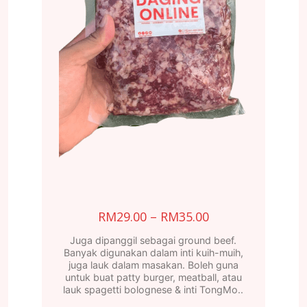
0
h
00
Price
RM
29.00
–
RM
35.00
range:
Juga dipanggil sebagai ground beef.
RM29.00
Banyak digunakan dalam inti kuih-muih,
juga lauk dalam masakan. Boleh guna
through
untuk buat patty burger, meatball, atau
RM35.00
lauk spagetti bolognese & inti TongMo..