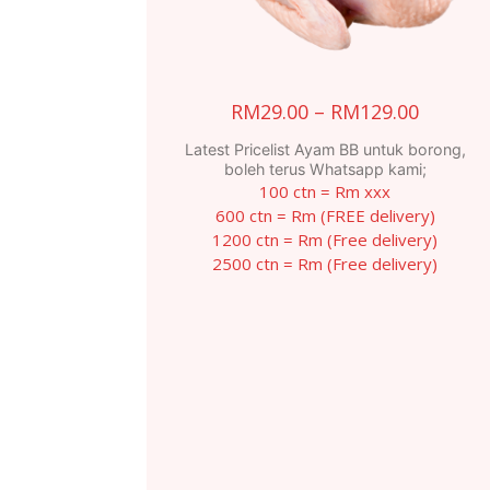
Price
RM
29.00
–
RM
129.00
range:
Latest Pricelist Ayam BB untuk borong,
RM29.0
boleh terus Whatsapp kami;
100 ctn = Rm xxx
throug
600 ctn = Rm (FREE delivery)
RM129.
1200 ctn = Rm (Free delivery)
2500 ctn = Rm (Free delivery)