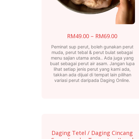
Price
RM
49.00
–
RM
69.00
range:
Peminat sup perut, boleh gunakan perut
RM49.0
muda, perut tebal & perut bulat sebagai
menu sajian utama anda.. Ada juga yang
throug
buat sebagai perut air asam. Jangan lupa
RM69.0
lihat setiap jenis perut yang kami ada,
takkan ada dijual di tempat lain pilihan
variasi perut daripada Daging Online.
This
product
has
multiple
variants.
Daging Tetel / Daging Cincang
The