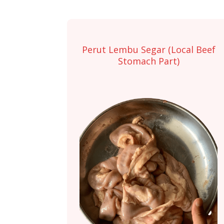
Perut Lembu Segar (Local Beef
Stomach Part)