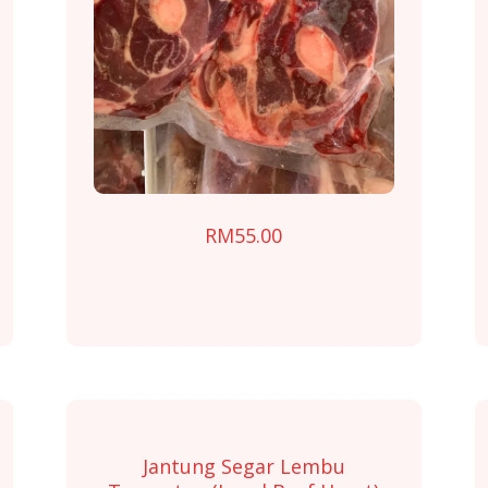
0
h
RM
55.00
0
Jantung Segar Lembu