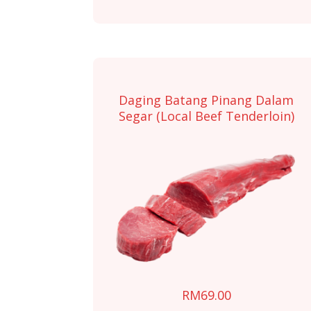
This
product
has
multiple
variants.
Daging Batang Pinang Dalam
The
Segar (Local Beef Tenderloin)
options
may
be
chosen
on
the
product
page
RM
69.00