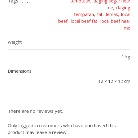
Tags , , , , ,
tempatan
daging segar near
me
daging
tempatan
fat
lemak
local
beef
local beef fat
local beef near
me
Weight
1 kg
Dimensions
12 × 12 × 12 cm
There are no reviews yet.
Only logged in customers who have purchased this
product may leave a review.