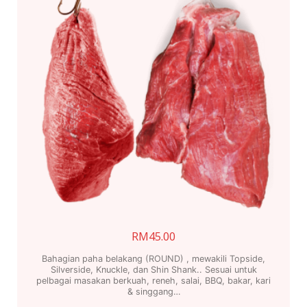
be
chosen
on
the
product
page
RM
45.00
Bahagian paha belakang (ROUND) , mewakili Topside,
Silverside, Knuckle, dan Shin Shank.. Sesuai untuk
pelbagai masakan berkuah, reneh, salai, BBQ, bakar, kari
& singgang…