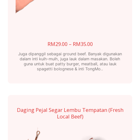
Price
RM
29.00
–
RM
35.00
range:
Juga dipanggil sebagai ground beef. Banyak digunakan
RM29.00
dalam inti kuih-muih, juga lauk dalam masakan. Boleh
guna untuk buat patty burger, meatball, atau lauk
through
spagetti bolognese & inti TongMo..
RM35.00
This
product
has
multiple
Daging Pejal Segar Lembu Tempatan (Fresh
variants.
Local Beef)
The
options
may