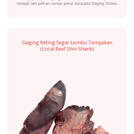
RM69.00
tempat lain pilihan variasi perut daripada Daging Online.
This
product
has
multiple
Daging Keting Segar Lembu Tempatan
variants.
(Local Beef Shin Shank)
The
options
may
be
chosen
on
the
product
page