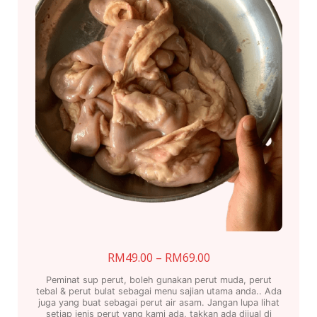
Price
RM
49.00
–
RM
69.00
range:
Peminat sup perut, boleh gunakan perut muda, perut
RM49.00
tebal & perut bulat sebagai menu sajian utama anda.. Ada
juga yang buat sebagai perut air asam. Jangan lupa lihat
through
setiap jenis perut yang kami ada, takkan ada dijual di