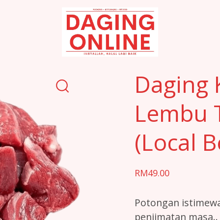
Daging
Online
Daging 
Lembu 
(Local 
RM
49.00
Potongan istimew
penjimatan masa..