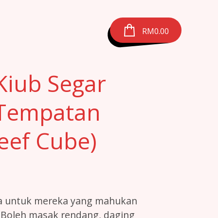
RM
0.00
Kiub Segar
Tempatan
Beef Cube)
a untuk mereka yang mahukan
 Boleh masak rendang, daging