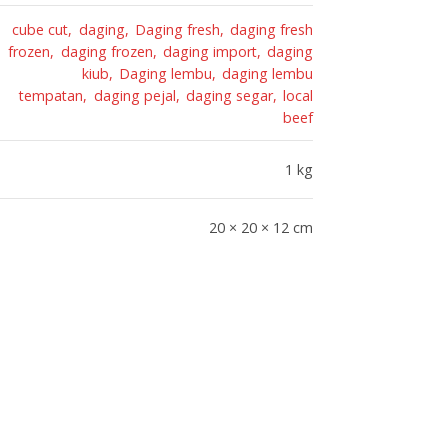
cube cut
daging
Daging fresh
daging fresh
frozen
daging frozen
daging import
daging
kiub
Daging lembu
daging lembu
tempatan
daging pejal
daging segar
local
beef
1 kg
20 × 20 × 12 cm