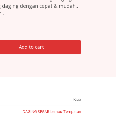
 daging dengan cepat & mudah..
..
Tempatan (Local Beef Cube) quantity
Add to cart
Kiub
DAGING SEGAR Lembu Tempatan