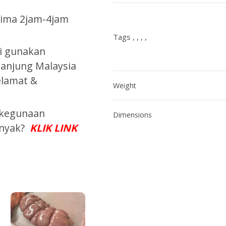
rima 2jam-4jam
Tags , , , ,
mi gunakan
anjung Malaysia
elamat &
Weight
 kegunaan
Dimensions
banyak?
KLIK LINK