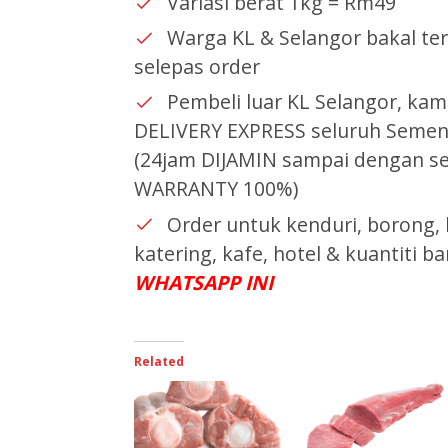
Variasi berat 1kg = Rm49
Warga KL & Selangor bakal te
selepas order
Pembeli luar KL Selangor, ka
DELIVERY EXPRESS seluruh Semen
(24jam DIJAMIN sampai dengan s
WARRANTY 100%)
Order untuk kenduri, borong,
katering, kafe, hotel & kuantiti 
WHATSAPP INI
Related