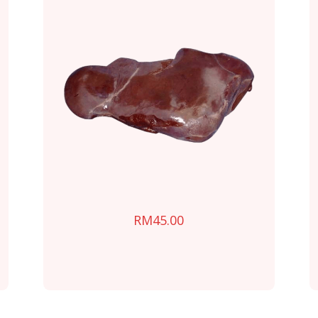
RM
45.00