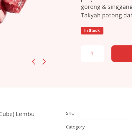
goreng & singgang
Takyah potong dah
In Stock
Daging Kiub Segar Lembu 
(Cube) Lembu
SKU
Category