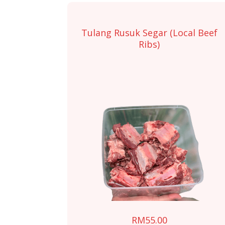
has
multiple
variants.
Tulang Rusuk Segar (Local Beef
The
Ribs)
options
may
be
chosen
on
the
product
page
RM
55.00