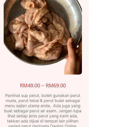
Price
RM
49.00
–
RM
69.00
range:
Peminat sup perut, boleh gunakan perut
RM49.00
muda, perut tebal & perut bulat sebagai
menu sajian utama anda.. Ada juga yang
through
buat sebagai perut air asam. Jangan lupa
RM69.00
lihat setiap jenis perut yang kami ada,
takkan ada dijual di tempat lain pilihan
variasi perut daripada Daging Online.