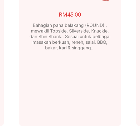
RM
45.00
Bahagian paha belakang (ROUND) ,
mewakili Topside, Silverside, Knuckle,
dan Shin Shank.. Sesuai untuk pelbagai
masakan berkuah, reneh, salai, BBQ,
bakar, kari & singgang…
0
h
0