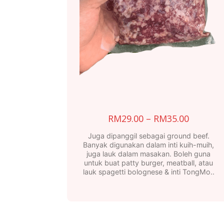
Price
RM
29.00
–
RM
35.00
range:
Juga dipanggil sebagai ground beef.
RM29.0
Banyak digunakan dalam inti kuih-muih,
juga lauk dalam masakan. Boleh guna
throug
untuk buat patty burger, meatball, atau
RM35.0
lauk spagetti bolognese & inti TongMo..
This
product