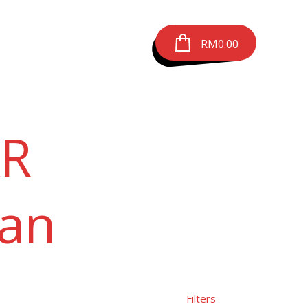
RM
0.00
AR
an
Filters