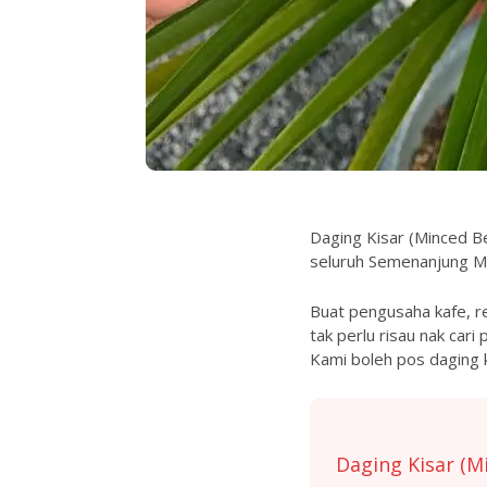
Daging Kisar (Minced B
seluruh Semenanjung Ma
Buat pengusaha kafe, re
tak perlu risau nak car
Kami boleh pos daging k
Daging Kisar (M