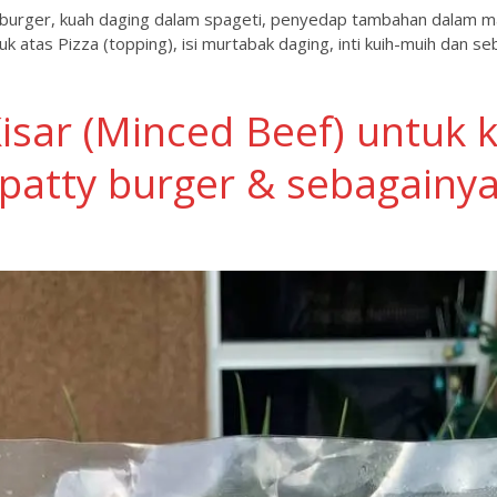
 burger, kuah daging dalam spageti, penyedap tambahan dalam mas
auk atas Pizza (topping), isi murtabak daging, inti kuih-muih dan se
isar (Minced Beef) untuk
patty burger & sebagainy