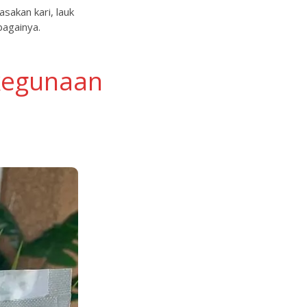
akan kari, lauk
bagainya.
 kegunaan
a