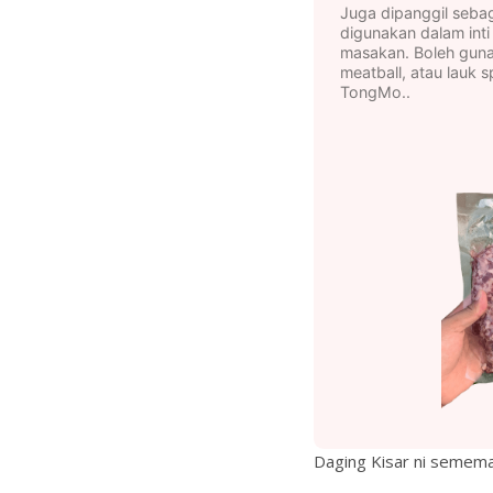
Juga dipanggil seba
digunakan dalam inti
masakan. Boleh guna
meatball, atau lauk s
TongMo..
Daging Kisar ni semema