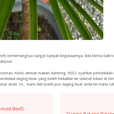
eef) sememangnya sangat banyak kegunaannya. Ada berita baik b
laysia.
storan, hotel, dewan makan, katering, NGO, syarikat perbekalan 
i pembekal daging kisar yang boleh bekalkan ke seluruh lokasi di S
isar anda. Ya… Kami dah boleh pos daging kisar anda ke mana sah
inced Beef)
Daging Batang Pinan