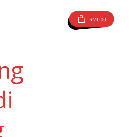
RM
0.00
ng
di
g