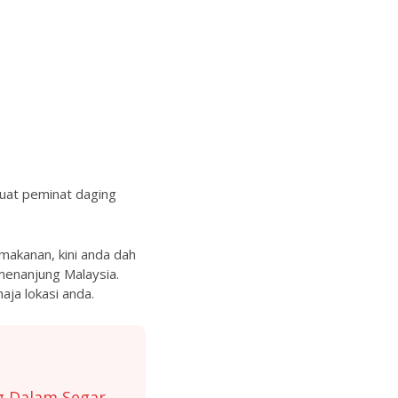
uat peminat daging
makanan, kini anda dah
emenanjung Malaysia.
aja lokasi anda.
g Dalam Segar