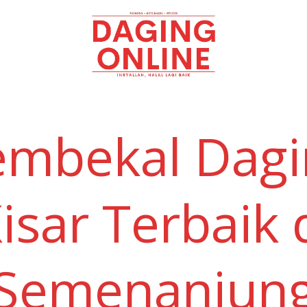
Daging
Online
embekal Dagi
isar Terbaik 
Semenanjun