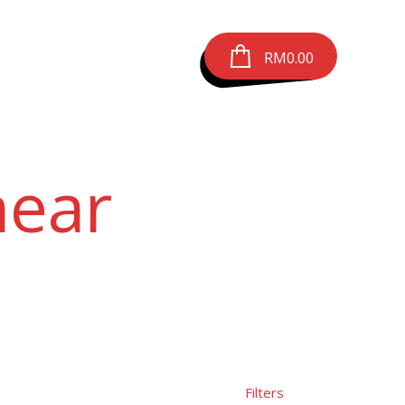
RM
0.00
near
Filters