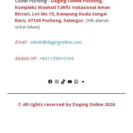
Outlet Puchong
-
Daging Online Puchong,
Kompleks Maahad Tahfiz Vokasional Aman
Bistari, Lot No.15, Kampung Kuala Sungai
Baru, 47100 Puchong, Selangor.
(Klik alamat
untuk lokasi)
Email
-
admin@dagingonline.com
Mobile HP
:
+601159910769
Facebook
Instagram
TikTok
YouTube
WhatsApp
Telegram
© All rights reserved by Daging Online 2026