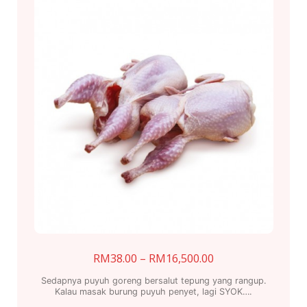
Price
RM
38.00
–
RM
16,500.00
range:
Sedapnya puyuh goreng bersalut tepung yang rangup.
RM38.00
Kalau masak burung puyuh penyet, lagi SYOK….
through