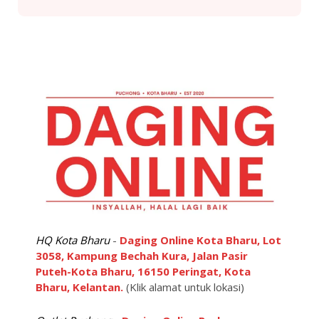
RM16,500.00
This
product
has
multiple
variants.
The
options
may
be
chosen
on
the
product
page
HQ Kota Bharu
-
Daging Online Kota Bharu, Lot
3058, Kampung Bechah Kura, Jalan Pasir
Puteh-Kota Bharu, 16150 Peringat, Kota
Bharu, Kelantan.
(Klik alamat untuk lokasi)