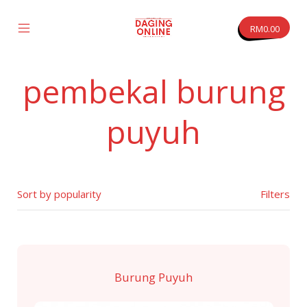
Skip
to
RM
0.00
content
Mobile
Daging
Menu
Online
Toggle
pembekal burung
vas
puyuh
Filters
Burung Puyuh