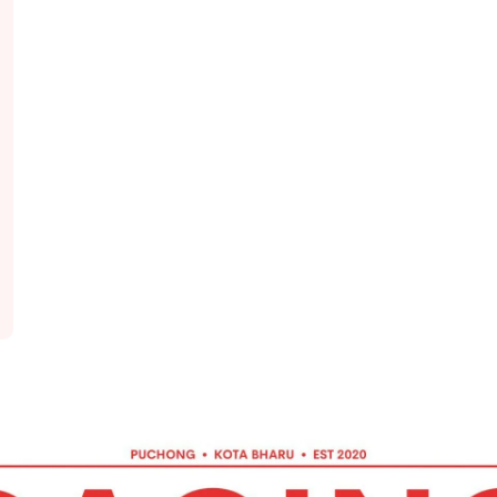
0
h
0