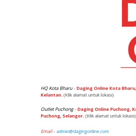
may
be
chosen
on
the
product
page
HQ Kota Bharu
-
Daging Online Kota Bharu,
Kelantan.
(Klik alamat untuk lokasi)
Outlet Puchong
-
Daging Online Puchong, K
Puchong, Selangor.
(Klik alamat untuk lokasi)
Email
-
admin@dagingonline.com