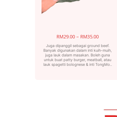
Price
RM
29.00
–
RM
35.00
range:
Juga dipanggil sebagai ground beef.
RM29.0
Banyak digunakan dalam inti kuih-muih,
juga lauk dalam masakan. Boleh guna
throug
untuk buat patty burger, meatball, atau
RM35.0
lauk spagetti bolognese & inti TongMo..
This
product
has
multiple
variants.
The
options