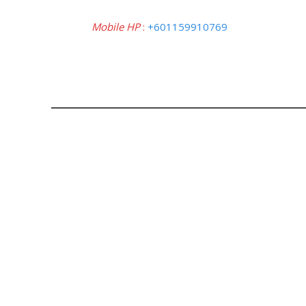
Mobile HP
:
+601159910769