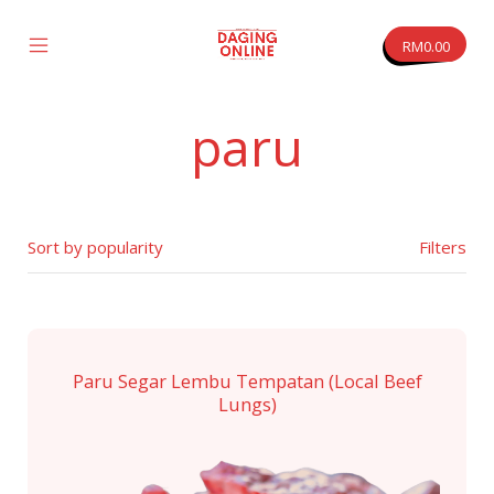
Skip
to
RM
0.00
content
Mobile
Daging
Menu
Online
Toggle
paru
vas
Filters
Paru Segar Lembu Tempatan (Local Beef
Lungs)