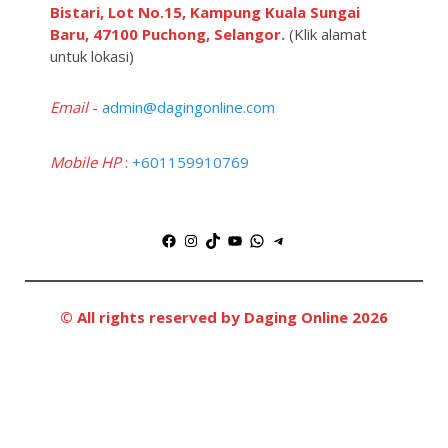
Bistari, Lot No.15, Kampung Kuala Sungai
Baru, 47100 Puchong, Selangor.
(Klik alamat
untuk lokasi)
Email
-
admin@dagingonline.com
Mobile HP
:
+601159910769
Facebook
Instagram
TikTok
YouTube
WhatsApp
Telegram
© All rights reserved by Daging Online 2026