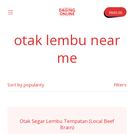
Skip
to
RM
0.00
content
Mobile
Daging
Menu
Online
Toggle
otak lembu near
vas
me
Filters
Otak Segar Lembu Tempatan (Local Beef
Brain)