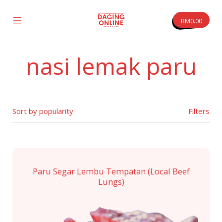
Skip
to
RM
0.00
content
Mobile
Daging
Menu
Online
Toggle
nasi lemak paru
vas
Filters
Paru Segar Lembu Tempatan (Local Beef
Lungs)