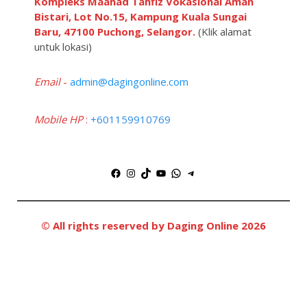
Kompleks Maahad Tahfiz Vokasional Aman
Bistari, Lot No.15, Kampung Kuala Sungai
Baru, 47100 Puchong, Selangor.
(Klik alamat
untuk lokasi)
Email
-
admin@dagingonline.com
Mobile HP
:
+601159910769
Facebook
Instagram
TikTok
YouTube
WhatsApp
Telegram
© All rights reserved by Daging Online 2026