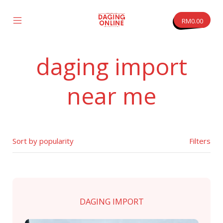
Skip
to
RM
0.00
content
Mobile
Daging
Menu
Online
Toggle
daging import
vas
near me
Filters
DAGING IMPORT