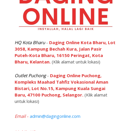
be
chosen
on
the
product
page
HQ Kota Bharu
-
Daging Online Kota Bharu, Lot
3058, Kampung Bechah Kura, Jalan Pasir
Puteh-Kota Bharu, 16150 Peringat, Kota
Bharu, Kelantan.
(Klik alamat untuk lokasi)
Outlet Puchong
-
Daging Online Puchong,
Kompleks Maahad Tahfiz Vokasional Aman
Bistari, Lot No.15, Kampung Kuala Sungai
Baru, 47100 Puchong, Selangor.
(Klik alamat
untuk lokasi)
Email
-
admin@dagingonline.com