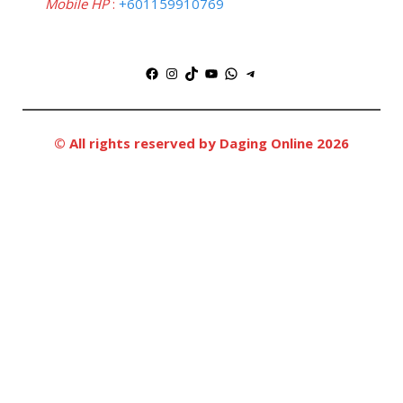
Mobile HP
:
+601159910769
Facebook
Instagram
TikTok
YouTube
WhatsApp
Telegram
© All rights reserved by Daging Online 2026