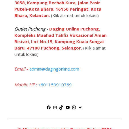
3058, Kampung Bechah Kura, Jalan Pasir
Puteh-Kota Bharu, 16150 Peringat, Kota
Bharu, Kelantan.
(Klik alamat untuk lokasi)
Outlet Puchong
-
Daging Online Puchong,
Kompleks Maahad Tahfiz Vokasional Aman
Bistari, Lot No.15, Kampung Kuala Sungai
Baru, 47100 Puchong, Selangor.
(Klik alamat
untuk lokasi)
Email
-
admin@dagingonline.com
Mobile HP
:
+601159910769
Facebook
Instagram
TikTok
YouTube
WhatsApp
Telegram