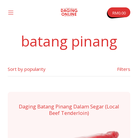
Skip
to
RM
0.00
content
Mobile
Daging
Menu
Online
Toggle
batang pinang
vas
Filters
Daging Batang Pinang Dalam Segar (Local
Beef Tenderloin)