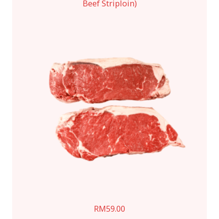
Beef Striploin)
RM
59.00