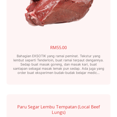
on
the
product
page
RM
55.00
Bahagian EKSOTIK yang ramai peminat. Tekstur yang
lembut seperti Tenderloin, buat ramai terpaut dengannya.
Sedap buat masak goreng, dan masak kari, buat
santapan sebagai masak lemak pun sedap. Ada juga yang
order buat eksperimen budak-budak belajar medic…
Paru Segar Lembu Tempatan (Local Beef
Lungs)