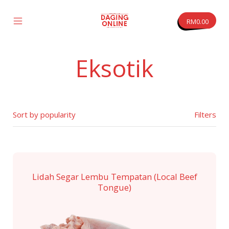
Skip
to
RM
0.00
content
Mobile
Daging
Menu
Online
Toggle
Eksotik
vas
Filters
Lidah Segar Lembu Tempatan (Local Beef
Tongue)