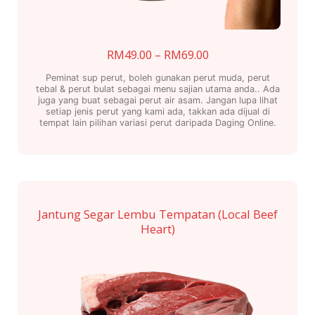
Price
RM
49.00
–
RM
69.00
range:
Peminat sup perut, boleh gunakan perut muda, perut
RM49.00
tebal & perut bulat sebagai menu sajian utama anda.. Ada
juga yang buat sebagai perut air asam. Jangan lupa lihat
through
setiap jenis perut yang kami ada, takkan ada dijual di
RM69.00
tempat lain pilihan variasi perut daripada Daging Online.
This
product
has
multiple
Jantung Segar Lembu Tempatan (Local Beef
variants.
Heart)
The
options
may
be
chosen