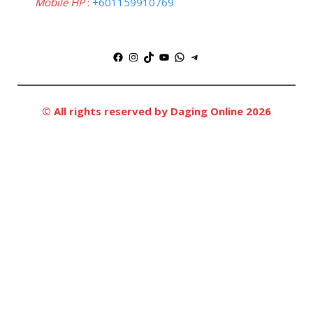
Mobile HP
:
+601159910769
Facebook
Instagram
TikTok
YouTube
WhatsApp
Telegram
© All rights reserved by Daging Online 2026